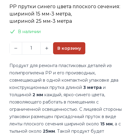
Описание
PP прутки синего цвета плоского сечения:
шириной 15 мм-3 метра,
шириной 25 мм-3 метра
В наличии
В корзину
Продукт для ремонта пластиковых деталей из
полипропилена PP и его производных,
совмещающий в одной компактной упаковке два
конструкционных прутка длиной
3 метра
и
толщиной
2 мм
каждый, ярко-синего цвета,
позволяющего работать в помещениях с
ограниченной освещенностью. С лицевой стороны
упаковки размещен присадочный пруток в виде
ленты плоского сечения шириной около
15 мм
, а с
тыльной около
25мм
. Такой продукт будет