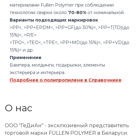
материалами Fullen Polymer при соблюдении
технологии сварки около
70-80%
от номинальной.
Варианты подходящих маркировок
>PP<, >PP+EPDM<, >PP+GF(до 30%)<, >PP+T(TD)(до
15%)<, >P/E<
>TPO<, >TEO<, >ТPE<, >PP+MD(до 15%)<, >PP+VD(до
15%)< и др.
Применение
Бампера, молдинги, подкрылки, элементы
экстерьера и интерьера.
Подробнее о полипропилене в Справочнике
О нас
ООО "ГеДиАн" - эксклюзивный представитель
торговой марки FÜLLEN POLYMER в Беларуси.