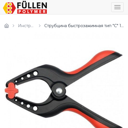
Пока
Инструмент
Струбцина быстрозажимная тип "С" 100 мм "YATO"