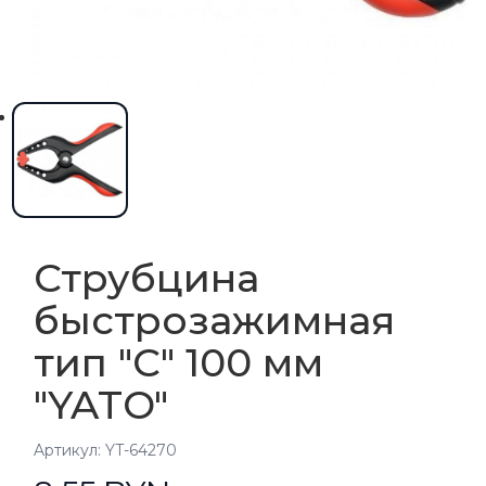
Струбцина
быстрозажимная
тип "С" 100 мм
"YATO"
Aртикул: YT-64270